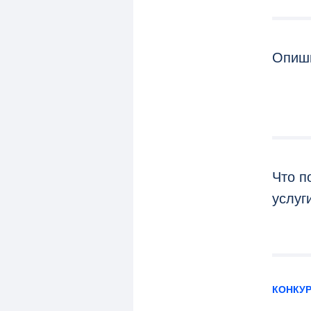
Опиши
Что п
услуг
КОНКУ