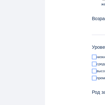
ж
Возра
Урове
низк
сред
высо
прем
Род з