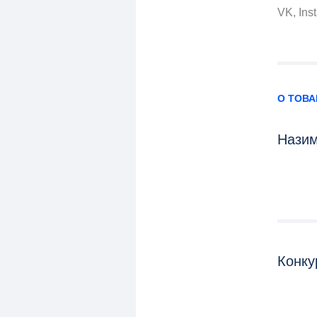
VK, Ins
О ТОВА
Назим
Конку