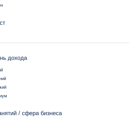
ен
ст
нь дохода
ий
ний
кий
иум
анятий / сфера бизнеса